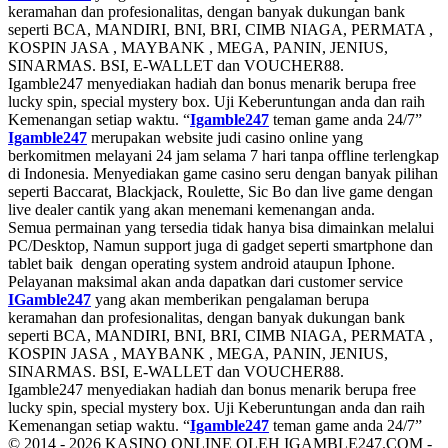
keramahan dan profesionalitas, dengan banyak dukungan bank
seperti BCA, MANDIRI, BNI, BRI, CIMB NIAGA, PERMATA ,
KOSPIN JASA , MAYBANK , MEGA, PANIN, JENIUS,
SINARMAS. BSI, E-WALLET dan VOUCHER88.
Igamble247 menyediakan hadiah dan bonus menarik berupa free
lucky spin, special mystery box. Uji Keberuntungan anda dan raih
Kemenangan setiap waktu. “
Igamble247
teman game anda 24/7”
Igamble247
merupakan website judi casino online yang
berkomitmen melayani 24 jam selama 7 hari tanpa offline terlengkap
di Indonesia. Menyediakan game casino seru dengan banyak pilihan
seperti Baccarat, Blackjack, Roulette, Sic Bo dan live game dengan
live dealer cantik yang akan menemani kemenangan anda.
Semua permainan yang tersedia tidak hanya bisa dimainkan melalui
PC/Desktop, Namun support juga di gadget seperti smartphone dan
tablet baik dengan operating system android ataupun Iphone.
Pelayanan maksimal akan anda dapatkan dari customer service
IGamble247
yang akan memberikan pengalaman berupa
keramahan dan profesionalitas, dengan banyak dukungan bank
seperti BCA, MANDIRI, BNI, BRI, CIMB NIAGA, PERMATA ,
KOSPIN JASA , MAYBANK , MEGA, PANIN, JENIUS,
SINARMAS. BSI, E-WALLET dan VOUCHER88.
Igamble247 menyediakan hadiah dan bonus menarik berupa free
lucky spin, special mystery box. Uji Keberuntungan anda dan raih
Kemenangan setiap waktu. “
Igamble247
teman game anda 24/7”
© 2014 - 2026 KASINO ONLINE OLEH IGAMBLE247.COM -