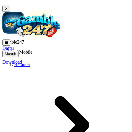
✕
igamble247
Daftar
Aplikasi Mobile
Masuk
Download
Beranda