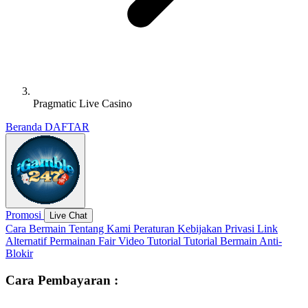
Pragmatic Live Casino
Beranda
DAFTAR
Promosi
Live Chat
Cara Bermain
Tentang Kami
Peraturan
Kebijakan Privasi
Link
Alternatif
Permainan Fair
Video Tutorial
Tutorial Bermain
Anti-
Blokir
Cara Pembayaran :