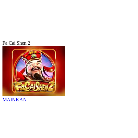
Fa Cai Shen 2
MAINKAN