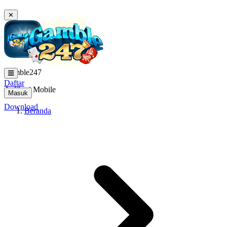
✕
igamble247
Daftar
Aplikasi Mobile
Masuk
Download
Beranda