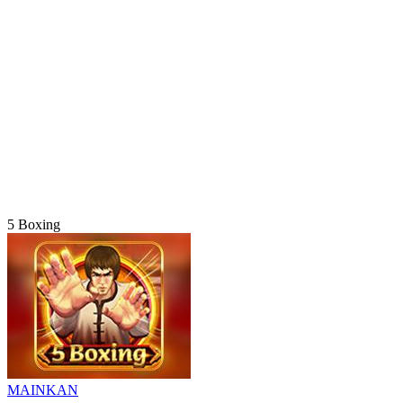
5 Boxing
MAINKAN