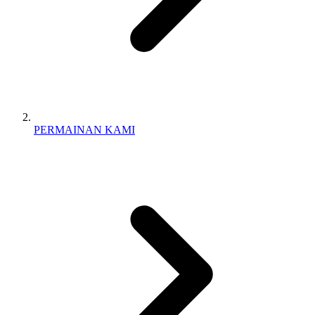
PERMAINAN KAMI