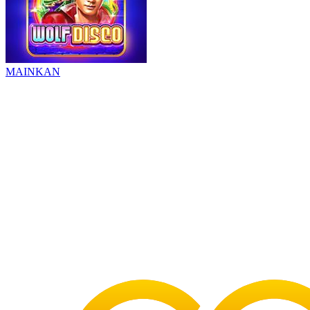
MAINKAN