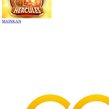
MAINKAN