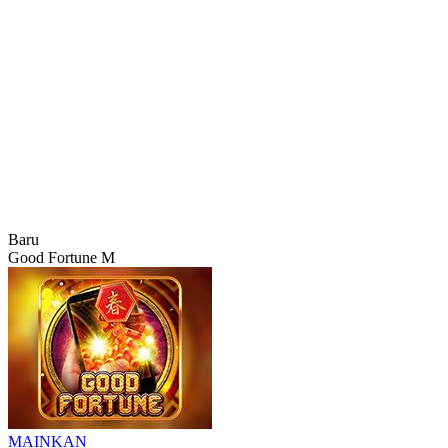
Baru
Good Fortune M
MAINKAN