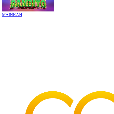
MAINKAN