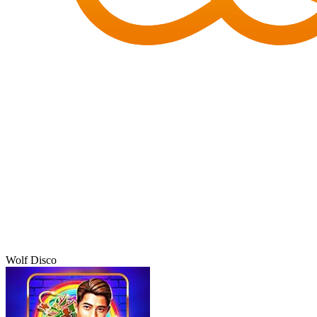
Wolf Disco