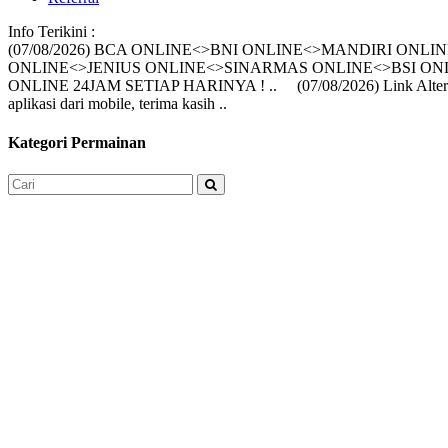
Info Terikini :
(07/08/2026)
BCA ONLINE<>BNI ONLINE<>MANDIRI ONLI
ONLINE<>JENIUS ONLINE<>SINARMAS ONLINE<>BSI O
ONLINE 24JAM SETIAP HARINYA ! ..
(07/08/2026)
Link Alte
aplikasi dari mobile, terima kasih ..
Kategori Permainan