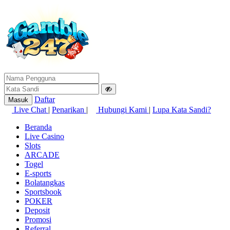
Daftar
Masuk
Live Chat
|
Penarikan
|
Hubungi Kami
|
Lupa Kata Sandi?
Beranda
Live Casino
Slots
ARCADE
Togel
E-sports
Bolatangkas
Sportsbook
POKER
Deposit
Promosi
Referral