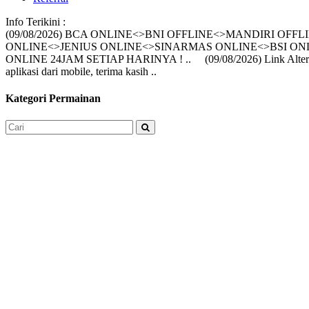
Info Terikini :
(09/08/2026)
BCA ONLINE<>BNI OFFLINE<>MANDIRI OFF
ONLINE<>JENIUS ONLINE<>SINARMAS ONLINE<>BSI O
ONLINE 24JAM SETIAP HARINYA ! ..
(09/08/2026)
Link Alte
aplikasi dari mobile, terima kasih ..
Kategori Permainan