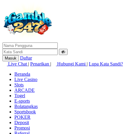
Daftar
Masuk
Live Chat
|
Penarikan
|
Hubungi Kami
|
Lupa Kata Sandi?
Beranda
Live Casino
Slots
ARCADE
Togel
E-sports
Bolatangkas
Sportsbook
POKER
Deposit
Promosi
Referral