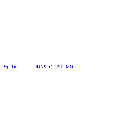
Popular
IDNSLOT
PROMO