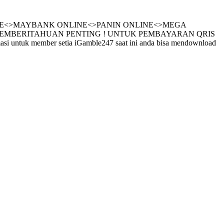
INE<>MAYBANK ONLINE<>PANIN ONLINE<>MEGA
EMBERITAHUAN PENTING ! UNTUK PEMBAYARAN QRIS
asi untuk member setia iGamble247 saat ini anda bisa mendownload