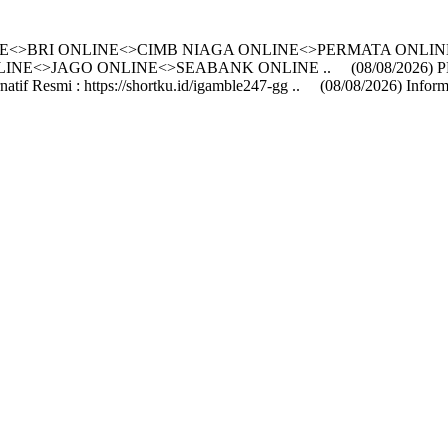
NE<>BRI ONLINE<>CIMB NIAGA ONLINE<>PERMATA ONL
NLINE<>JAGO ONLINE<>SEABANK ONLINE ..
(08/08/2026)
P
rnatif Resmi : https://shortku.id/igamble247-gg ..
(08/08/2026)
Inform