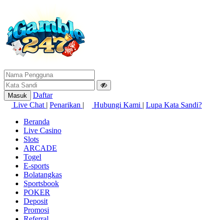
Daftar
Masuk
Live Chat
|
Penarikan
|
Hubungi Kami
|
Lupa Kata Sandi?
Beranda
Live Casino
Slots
ARCADE
Togel
E-sports
Bolatangkas
Sportsbook
POKER
Deposit
Promosi
Referral