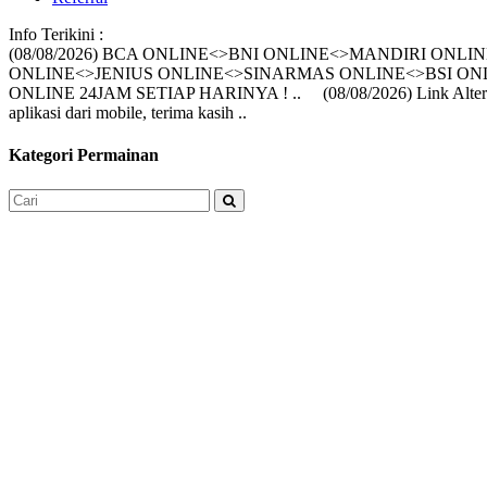
Info Terikini :
(08/08/2026)
BCA ONLINE<>BNI ONLINE<>MANDIRI ONLI
ONLINE<>JENIUS ONLINE<>SINARMAS ONLINE<>BSI O
ONLINE 24JAM SETIAP HARINYA ! ..
(08/08/2026)
Link Alte
aplikasi dari mobile, terima kasih ..
Kategori Permainan